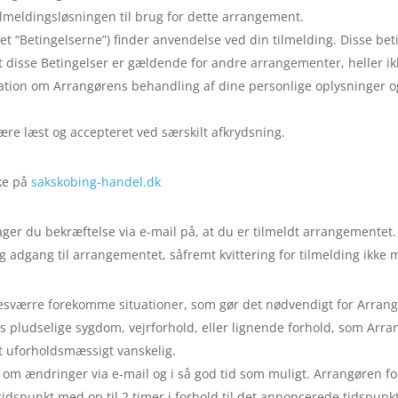
lmeldingsløsningen til brug for dette arrangement.
 “Betingelserne”) finder anvendelse ved din tilmelding. Disse beti
 disse Betingelser er gældende for andre arrangementer, heller 
ation om Arrangørens behandling af dine personlige oplysninger og
ære læst og accepteret ved særskilt afkrydsning.
ske på
sakskobing-handel.dk
er du bekræftelse via e-mail på, at du er tilmeldt arrangementet.
ig adgang til arrangementet, såfremt kvittering for tilmelding ikke
desværre forekomme situationer, som gør det nødvendigt for Arrang
 pludselige sygdom, vejrforhold, eller lignende forhold, som Arra
 uforholdsmæssigt vanskelig.
 om ændringer via e-mail og i så god tid som muligt. Arrangøren forb
spunkt med op til 2 timer i forhold til det annoncerede tidspunkt