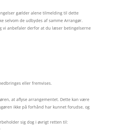
ngelser gælder alene tilmelding til dette
ikke selvom de udbydes af samme Arrangør.
 vi anbefaler derfor at du læser betingelserne
 medbringes eller fremvises.
øren, at aflyse arrangementet. Dette kan være
ngøren ikke på forhånd har kunnet forudse, og
eholder sig dog i øvrigt retten til:
.