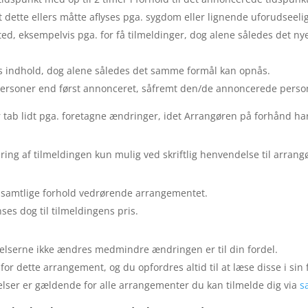
ette ellers måtte aflyses pga. sygdom eller lignende uforudseelige
d, eksempelvis pga. for få tilmeldinger, dog alene således det nye
s indhold, dog alene således det samme formål kan opnås.
rsoner end først annonceret, såfremt den/de annoncerede persone
r tab lidt pga. foretagne ændringer, idet Arrangøren på forhånd ha
ring af tilmeldingen kun mulig ved skriftlig henvendelse til arrang
r samtlige forhold vedrørende arrangementet.
es dog til tilmeldingens pris.
gelserne ikke ændres medmindre ændringen er til din fordel.
r dette arrangement, og du opfordres altid til at læse disse i sin
elser er gældende for alle arrangementer du kan tilmelde dig via
s