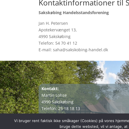
Kontaktinformationer til
Sakskøbing Handelsstandsforening
Jan H. Petersen
Apotekervænget 13,
4990 Sakskøbing
Telefon: 54 70 41 12
E-mail: saha@sakskobing-handel.dk
Kontakt:
Martin Lohse
4990 Sakskøbing
Telefon: 25 18 18 13
E-mail:
saha@sakskobing-handel.dk
Vi bruger rent faktisk ikke småkager (Cookies) på vores hjemme
bruge dette websted, vil vi antage, at