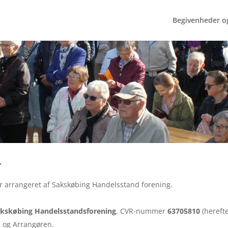
Begivenheder og
r
r arrangeret af Sakskøbing Handelsstand forening.
kskøbing Handelsstandsforening
, CVR-nummer
63705810
(herefte
g og Arrangøren.