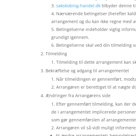
sakskobing-handel.dk
tilbyder denne ti
Nærværende betingelser (herefter kaldet
arrangement og du kan ikke regne med at
Betingelserne indeholder vigtig inform
grundigt igennem.
Betingelserne skal ved din tilmelding v
Tilmelding
Tilmelding til dette arrangement kan 
Bekræftelse og adgang til arrangementet
Når tilmeldingen er gennemført, modtag
Arrangøren er berettiget til at nægte d
Ændringer fra Arrangørens side
Efter gennemført tilmelding, kan der 
de i arrangementet implicerede personers
som gør gennemførslen af arrangementet
Arrangøren vil så vidt muligt informere
At ændre arrangementets begyndelsestid