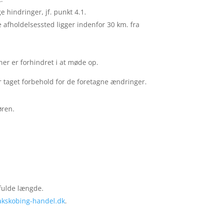
 hindringer, jf. punkt 4.1.
 afholdelsessted ligger indenfor 30 km. fra
r er forhindret i at møde op.
r taget forbehold for de foretagne ændringer.
øren.
 fulde længde.
akskobing-handel.dk
.