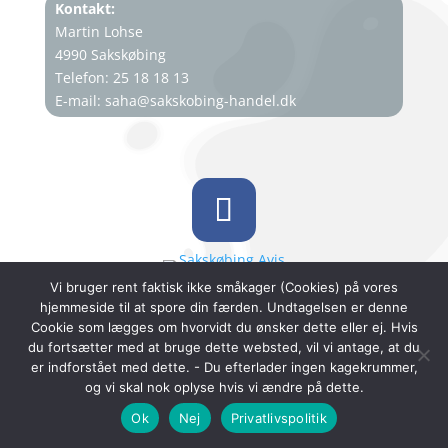
Kontakt:
Martin Lohse
4990 Sakskøbing
Telefon: 25 18 18 13
E-mail:
saha@sakskobing-handel.dk
Vi bruger rent faktisk ikke småkager (Cookies) på vores
hjemmeside til at spore din færden. Undtagelsen er denne
Cookie som lægges om hvorvidt du ønsker dette eller ej. Hvis
du fortsætter med at bruge dette websted, vil vi antage, at du
er indforstået med dette. - Du efterlader ingen kagekrummer,
og vi skal nok oplyse hvis vi ændre på dette.
Ok
Nej
Privatlivspolitik