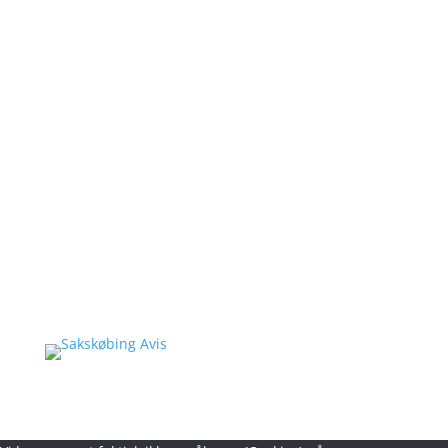
Kontakt:
Martin Lohse
4990 Sakskøbing
Telefon: 25 18 18 13
E-mail:
saha@sakskobing-handel.dk